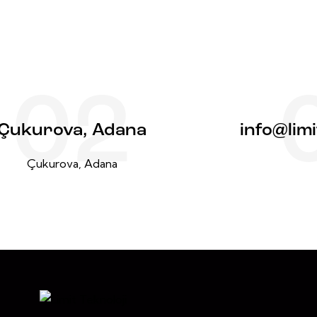
02
Çukurova, Adana
info@lim
Çukurova, Adana