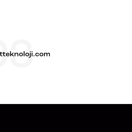
03
itteknoloji.com