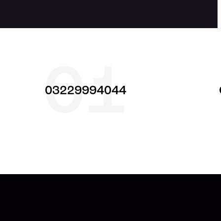
01
03229994044